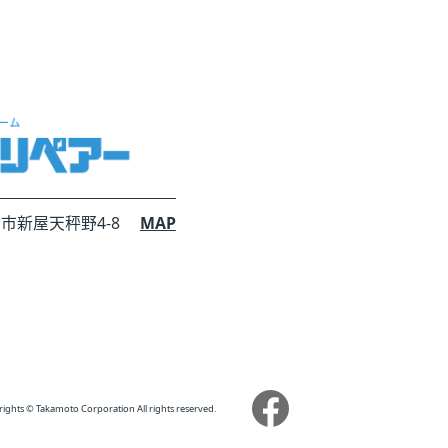
田市新屋天秤野4-8
MAP
ights © Takamoto Corporation All rights reserved.