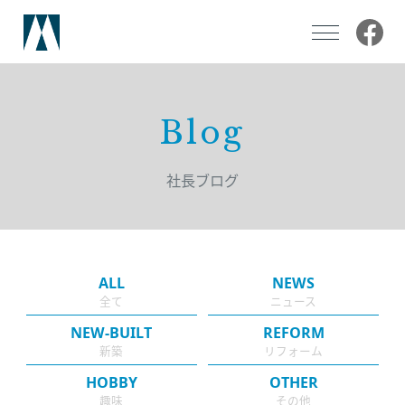
私たちについて
Blog
事業内容
社長ブログ
注文住宅設計・施工
医療・商業空間設計・施工
リフォーム
ALL
NEWS
全て
ニュース
NEW-BUILT
REFORM
採用情報
新築
リフォーム
HOBBY
OTHER
お知らせ
趣味
その他