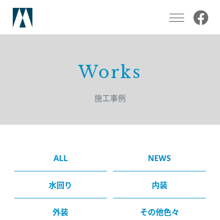
私たちについて
Works
事業内容
施工事例
注文住宅設計・施工
医療・商業空間設計・施工
リフォーム
ALL
NEWS
採用情報
水回り
内装
外装
その他色々
お知らせ